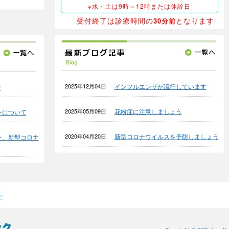
※水・土は9時～12時または休診日
受付終了は診療時間の
となります
30分前
2025年12月04日
インフルエンザが流行しています
せ
2025年05月09日
花粉症に注意しましょう
ンについて
2020年04月20日
新型コロナウイルスを予防しましょう
ン、新型コロナ
ー